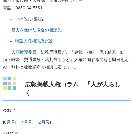
四万十市市民・人権課 人権啓発センター
電話 0880-34-5751
その他の相談先
暴力を受けた場合の相談先
特設人権相談所開設
人権擁護委員
・法務局職員が、「金銭・相続・借地借家・結
婚・離婚・交通事故・裁判費用など」人権に関する問題を期日を定
め、無料と秘密厳守で相談に応じます。
広報掲載人権コラム 「人が人らし
く」
令和8年
[
6月号
] [
4月号
] [
2月号
]
令和7年