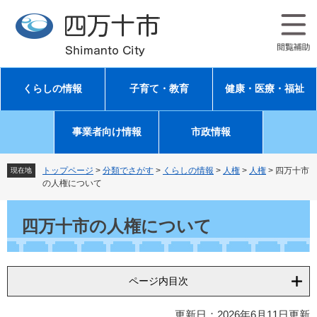
ペ
メ
ー
ニ
ジ
ュ
の
ー
先
を
頭
飛
くらしの情報
子育て・教育
健康・医療・福祉
で
ば
す
し
。
て
事業者向け情報
市政情報
本
文
へ
トップページ
>
分類でさがす
>
くらしの情報
>
人権
>
人権
>
四万十市
現在地
の人権について
本
文
四万十市の人権について
ページ内目次
更新日：2026年6月11日更新