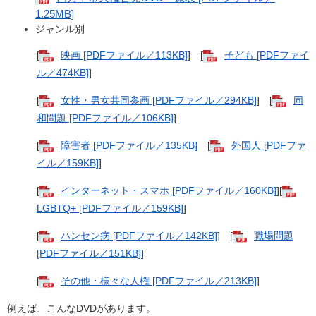
1.25MB]
ジャンル別
[
映画 [PDFファイル／113KB]
] [
子ども [PDFファイ
ル／474KB]
]
[
女性・男女共同参画 [PDFファイル／294KB]
] [
同
和問題 [PDFファイル／106KB]
]
[
障害者 [PDFファイル／135KB]
[
外国人 [PDFファ
イル／159KB]
]
[
インターネット・スマホ [PDFファイル／160KB]
][
LGBTQ+ [PDFファイル／159KB]
]
[
ハンセン病 [PDFファイル／142KB]
] [
職場問題
[PDFファイル／151KB]
]
[
その他・様々な人権 [PDFファイル／213KB]
]
例えば、こんなDVDがあります。