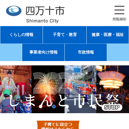
ペ
メ
ー
ニ
ジ
ュ
の
ー
先
を
頭
飛
くらしの情報
子育て・教育
健康・医療・福祉
で
ば
す
し
。
て
事業者向け情報
市政情報
本
文
へ