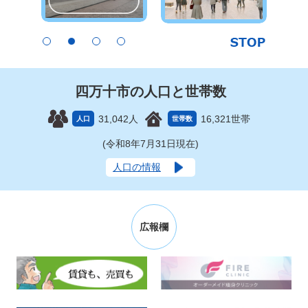
四万十市の人口と世帯数
31,042人
16,321世帯
人口
世帯数
(令和8年7月31日現在)
人口の情報
広報欄