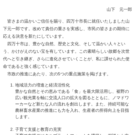
山下 元一郎
皆さまの温かいご信任を賜り、四万十市長に就任いたしました山
下元一郎です。改めて責任の重さを実感し、市民の皆さまの期待に
応える決意を新たにしています。
四万十市は、豊かな自然、歴史と文化、そして温かい人々とい
う、かけがえのない宝を有しています。この素晴らしい故郷を次世
代へと引き継ぎ、さらに進化させていくことが、私に課せられた使
命であると強く感じています。
市政の推進にあたり、次の5つの重点施策を掲げます。
地域活力の増進と経済活性化
豊かな自然とその恵みである「食」を最大限活用し、裾野の
広い観光業を軸に交流人口の拡大を図るとともに、ノマドワ
ーカーなど新たな人の流れを創出します。また、持続可能な
農林畜水産業の推進にも力を入れ、生産者の所得向上を目指
します。
子育て支援と教育の充実