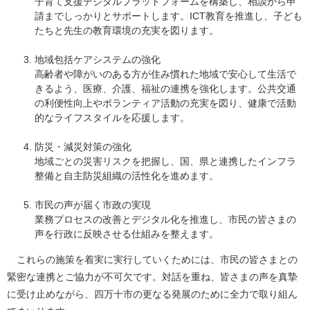
子育て支援デジタルプラットフォームを構築し、相談から申
請までしっかりとサポートします。ICT教育を推進し、子ども
たちと先生の教育環境の充実を図ります。
地域包括ケアシステムの強化
高齢者や障がいのある方が住み慣れた地域で安心して生活で
きるよう、医療、介護、福祉の連携を強化します。公共交通
の利便性向上やボランティア活動の充実を図り、健康で活動
的なライフスタイルを応援します。
防災・減災対策の強化
地域ごとの災害リスクを把握し、国、県と連携したインフラ
整備と自主防災組織の活性化を進めます。
市民の声が届く市政の実現
業務プロセスの改善とデジタル化を推進し、市民の皆さまの
声を行政に反映させる仕組みを整えます。
これらの施策を着実に実行していくためには、市民の皆さまとの
緊密な連携とご協力が不可欠です。対話を重ね、皆さまの声を真摯
に受け止めながら、四万十市の更なる発展のために全力で取り組ん