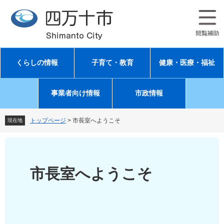
ペ
メ
ー
ニ
ジ
ュ
の
ー
先
を
頭
飛
くらしの情報
子育て・教育
健康・医療・福祉
で
ば
す
し
。
て
事業者向け情報
市政情報
本
文
へ
トップページ
>
市長室へようこそ
現在地
市長室へようこそ