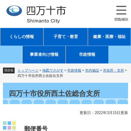
ペ
メ
ー
ニ
ジ
ュ
の
ー
先
を
頭
飛
くらしの情報
子育て・教育
健康・医療・福祉
で
ば
す
し
。
て
事業者向け情報
市政情報
本
文
へ
トップページ
>
地図でさがす
>
市政情報
>
市内施設
>
市役所・支所
>
現在地
四万十市役所西土佐総合支所
本
文
四万十市役所西土佐総合支所
更新日：2022年3月15日更新
郵便番号