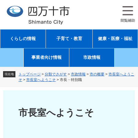
ペ
メ
ー
ニ
ジ
ュ
の
ー
先
を
頭
飛
くらしの情報
子育て・教育
健康・医療・福祉
で
ば
す
し
。
て
事業者向け情報
市政情報
本
文
へ
トップページ
>
分類でさがす
>
市政情報
>
市の概要
>
市長室へようこ
現在地
そ
>
市長室へようこそ
>
市長・特別職
市長室へようこそ