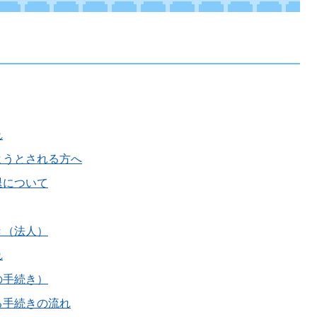
れ
ようとされる方へ
退について
き（法人）
れ
の手続き）
る手続きの流れ