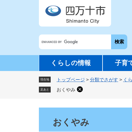
ペ
メ
ー
ニ
ジ
ュ
の
ー
先
を
G
頭
飛
o
で
ば
o
す
し
g
。
て
くらしの情報
子育
l
本
e
文
トップページ
>
分類でさがす
>
く
カ
現在地
へ
ス
おくやみ
足あと
タ
ム
検
本
索
文
おくやみ