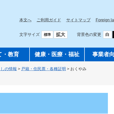
本文へ
ご利用ガイド
サイトマップ
Foreign l
拡大
文字サイズ
背景色の変更
白
標準
て・教育
健康・医療・福祉
事業者
らしの情報
>
戸籍・住民票・各種証明
>
おくやみ