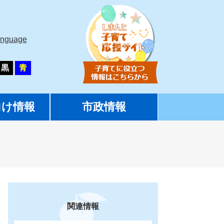
anguage
黒
青
向け情報
市政情報
関連情報