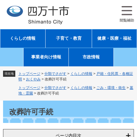
ペ
メ
ー
ニ
ジ
ュ
の
ー
先
を
頭
飛
くらしの情報
子育て・教育
健康・医療・福祉
で
ば
す
し
。
て
事業者向け情報
市政情報
本
文
へ
トップページ
>
分類でさがす
>
くらしの情報
>
戸籍・住民票・各種証
現在地
明
>
おくやみ
>
改葬許可手続
トップページ
>
分類でさがす
>
くらしの情報
>
ごみ・環境・衛生
>
墓
地・霊園
>
改葬許可手続
本
文
改葬許可手続
ページ内目次