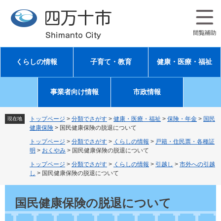
ペ
メ
ー
ニ
ジ
ュ
の
ー
先
を
頭
飛
くらしの情報
子育て・教育
健康・医療・福祉
で
ば
す
し
。
て
事業者向け情報
市政情報
本
文
へ
トップページ
>
分類でさがす
>
健康・医療・福祉
>
保険・年金
>
国民
現在地
健康保険
>
国民健康保険の脱退について
トップページ
>
分類でさがす
>
くらしの情報
>
戸籍・住民票・各種証
明
>
おくやみ
>
国民健康保険の脱退について
トップページ
>
分類でさがす
>
くらしの情報
>
引越し
>
市外への引越
し
>
国民健康保険の脱退について
本
文
国民健康保険の脱退について