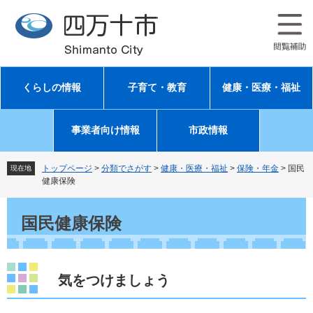
ペ
メ
ー
ニ
ジ
ュ
の
ー
先
を
頭
飛
くらしの情報
子育て・教育
健康・医療・福祉
で
ば
す
し
。
て
事業者向け情報
市政情報
本
文
へ
トップページ
>
分類でさがす
>
健康・医療・福祉
>
保険・年金
>
国民
現在地
健康保険
本
文
国民健康保険
気をつけましょう