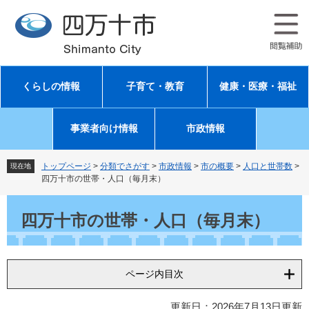
ペ
メ
ー
ニ
ジ
ュ
の
ー
先
を
頭
飛
くらしの情報
子育て・教育
健康・医療・福祉
で
ば
す
し
。
て
事業者向け情報
市政情報
本
文
へ
トップページ
>
分類でさがす
>
市政情報
>
市の概要
>
人口と世帯数
>
現在地
四万十市の世帯・人口（毎月末）
本
文
四万十市の世帯・人口（毎月末）
ページ内目次
更新日：2026年7月13日更新