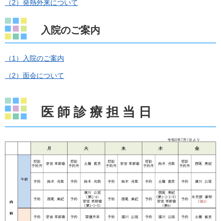
（2）発熱外来について
入院のご案内
（1）入院のご案内
（2）面会について
医 師 診 療 担 当 日