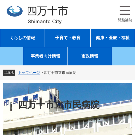
ペ
メ
ー
ニ
ジ
ュ
の
ー
先
を
頭
飛
くらしの情報
子育て・教育
健康・医療・福祉
で
ば
す
し
。
て
事業者向け情報
市政情報
本
文
へ
トップページ
>
四万十市立市民病院
現在地
四万十市立市民病院