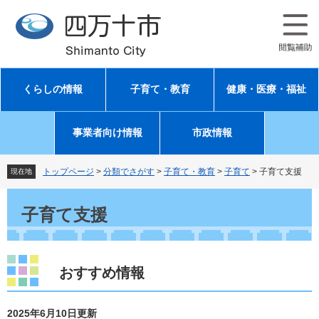
ペ
メ
ー
ニ
ジ
ュ
の
ー
先
を
頭
飛
くらしの情報
子育て・教育
健康・医療・福祉
で
ば
す
し
。
て
事業者向け情報
市政情報
本
文
へ
トップページ
>
分類でさがす
>
子育て・教育
>
子育て
>
子育て支援
現在地
本
文
子育て支援
おすすめ情報
2025年6月10日更新