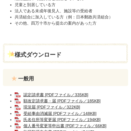
児童と別居している方
法人である未成年後見人、施設等の受給者
共済組合に加入している方（例：日本郵政共済組合）
その他、四万十市から提出の案内があった方
様式ダウンロード
一般用
認定請求書 [PDFファイル／335KB]
額改定請求書・届 [PDFファイル／185KB]
現況届 [PDFファイル／322KB]
受給事由消滅届 [PDFファイル／148KB]
氏名住所等変更届 [PDFファイル／194KB]
個人番号変更等申出書 [PDFファイル／66KB]