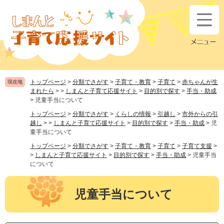
ペ
メ
ー
ニ
ジ
ュ
の
ー
先
を
頭
飛
で
ば
す
し
トップページ
>
分類でさがす
>
子育て・教育
>
子育て
>
赤ちゃんが生
現在地
。
て
まれたら
>
>
しまんと子育て応援サイト
>
目的別で探す
>
手当・助成
本
>
児童手当について
文
トップページ
>
分類でさがす
>
くらしの情報
>
引越し
>
市外からの引
へ
越し
>
>
しまんと子育て応援サイト
>
目的別で探す
>
手当・助成
>
児
童手当について
トップページ
>
分類でさがす
>
子育て・教育
>
子育て
>
子育て支援
>
>
しまんと子育て応援サイト
>
目的別で探す
>
手当・助成
>
児童手当
について
本
文
児童手当について