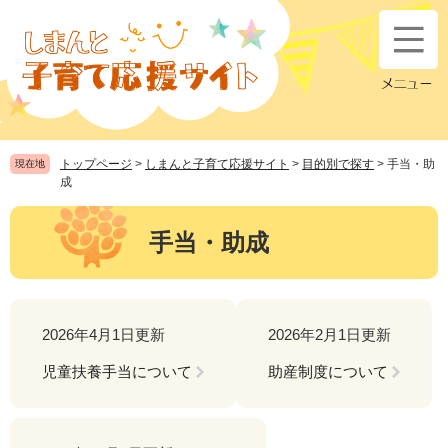
ペ
メ
ー
ニ
ジ
ュ
の
ー
先
を
頭
飛
で
ば
す
し
トップページ
>
しまんと子育て応援サイト
>
目的別で探す
>
手当・助
現在地
。
て
成
本
本
文
文
手当・助成
へ
2026年4月1日更新
2026年2月1日更新
児童扶養手当について
助産制度について