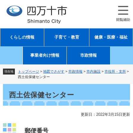
ペ
メ
ー
ニ
ジ
ュ
の
ー
先
を
頭
飛
くらしの情報
子育て・教育
健康・医療・福祉
で
ば
す
し
。
て
事業者向け情報
市政情報
本
文
へ
トップページ
>
地図でさがす
>
市政情報
>
市内施設
>
市役所・支所
>
現在地
西土佐保健センター
本
文
西土佐保健センター
更新日：2022年3月15日更新
郵便番号