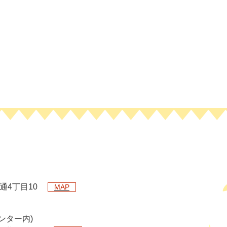
橋通4丁目10
MAP
ンター内)