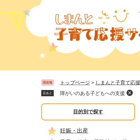
ペ
メ
ー
ニ
ジ
ュ
の
ー
先
を
頭
飛
で
ば
す
し
。
て
本
文
トップページ
>
しまんと子育て応
現在地
へ
障がいのある子どもへの支援
足あと
目的別で探す
妊娠・出産