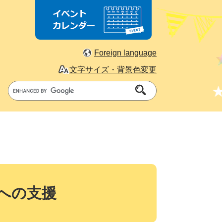
Foreign language
文字サイズ・背景色変更
G
o
o
g
l
e
カ
ス
タ
への支援
ム
検
索