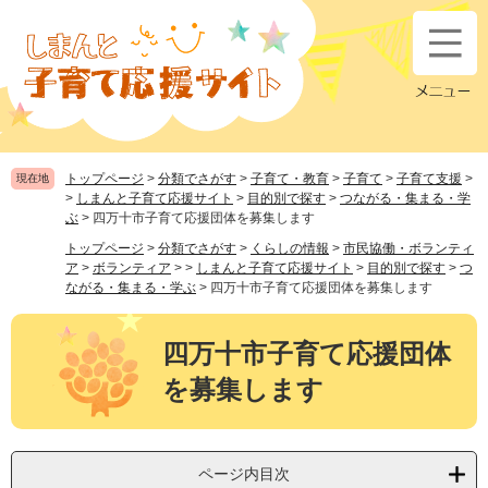
ペ
メ
ー
ニ
ジ
ュ
の
ー
先
を
頭
飛
で
ば
す
し
トップページ
>
分類でさがす
>
子育て・教育
>
子育て
>
子育て支援
>
現在地
。
て
>
しまんと子育て応援サイト
>
目的別で探す
>
つながる・集まる・学
本
ぶ
>
四万十市子育て応援団体を募集します
文
トップページ
>
分類でさがす
>
くらしの情報
>
市民協働・ボランティ
へ
ア
>
ボランティア
>
>
しまんと子育て応援サイト
>
目的別で探す
>
つ
ながる・集まる・学ぶ
>
四万十市子育て応援団体を募集します
本
文
四万十市子育て応援団体
を募集します
ページ内目次