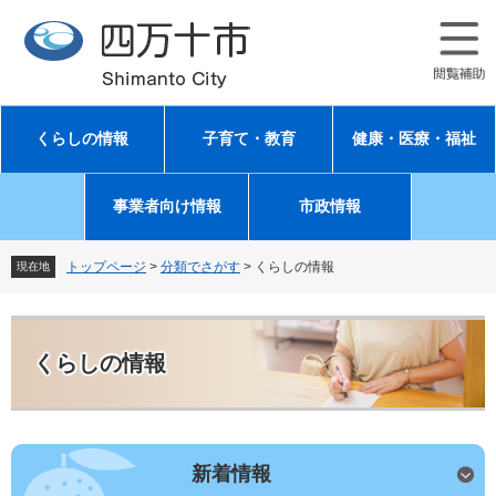
ペ
メ
ー
ニ
ジ
ュ
の
ー
先
を
頭
飛
くらしの情報
子育て・教育
健康・医療・福祉
で
ば
す
し
。
て
事業者向け情報
市政情報
本
文
へ
トップページ
>
分類でさがす
>
くらしの情報
現在地
本
文
くらしの情報
新着情報