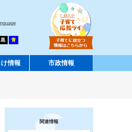
anguage
黒
青
向け情報
市政情報
関連情報