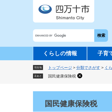
ペ
メ
ー
ニ
ジ
ュ
の
ー
先
を
G
頭
飛
o
で
ば
o
す
し
g
。
て
くらしの情報
子育
l
本
e
文
トップページ
>
分類でさがす
>
く
カ
現在地
へ
ス
国民健康保険税
足あと
タ
ム
検
本
索
文
国民健康保険税