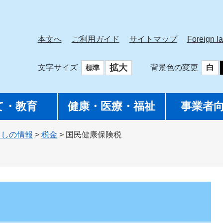
本文へ
ご利用ガイド
サイトマップ
Foreign l
拡大
文字サイズ
背景色の変更
白
標準
て・教育
健康・医療・福祉
事業者
らしの情報
>
税金
>
国民健康保険税