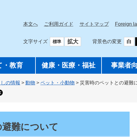
本文へ
ご利用ガイド
サイトマップ
Foreign l
拡大
文字サイズ
背景色の変更
白
標準
て・教育
健康・医療・福祉
事業者
らしの情報
>
動物
>
ペット・小動物
>
災害時のペットとの避難
の避難について