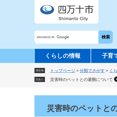
ペ
メ
ー
ニ
ジ
ュ
の
ー
先
を
G
頭
飛
o
で
ば
o
す
し
g
。
て
くらしの情報
子育
l
本
e
文
トップページ
>
分類でさがす
>
く
カ
現在地
へ
ス
災害時のペットとの避難について
足あと
タ
ム
検
本
索
文
災害時のペットと