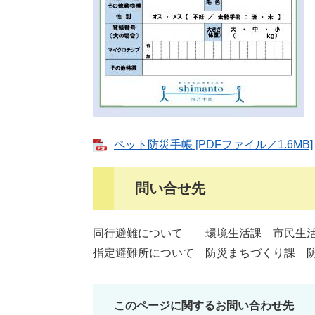
ペット防災手帳 [PDFファイル／1.6MB]
問い合せ先
同行避難について 環境生活課 市民生活係 
指定避難所について 防災まちづくり課 防災係
このページに関するお問い合わせ先