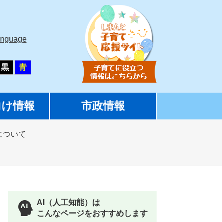
anguage
黒
青
向け情報
市政情報
について
AI（人工知能）は
こんなページをおすすめします