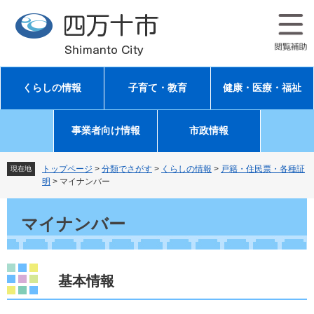
ペ
メ
ー
ニ
ジ
ュ
の
ー
先
を
頭
飛
くらしの情報
子育て・教育
健康・医療・福祉
で
ば
す
し
。
て
事業者向け情報
市政情報
本
文
へ
トップページ
>
分類でさがす
>
くらしの情報
>
戸籍・住民票・各種証
現在地
明
>
マイナンバー
本
文
マイナンバー
基本情報