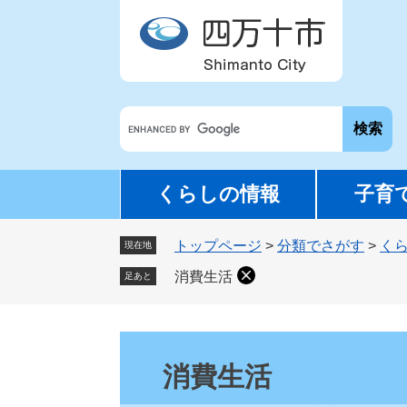
ペ
メ
ー
ニ
ジ
ュ
の
ー
先
を
G
頭
飛
o
で
ば
o
す
し
g
。
て
くらしの情報
子育
l
本
e
文
トップページ
>
分類でさがす
>
く
カ
現在地
へ
ス
消費生活
足あと
タ
ム
検
本
索
文
消費生活