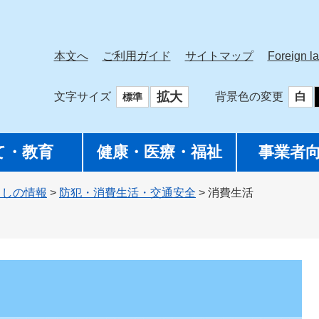
本文へ
ご利用ガイド
サイトマップ
Foreign l
拡大
文字サイズ
背景色の変更
白
標準
て・教育
健康・医療・福祉
事業者
らしの情報
>
防犯・消費生活・交通安全
>
消費生活