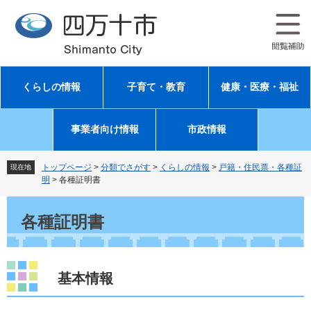
ペ
メ
ー
ニ
ジ
ュ
の
ー
先
を
頭
飛
くらしの情報
子育て・教育
健康・医療・福祉
で
ば
す
し
。
て
事業者向け情報
市政情報
本
文
へ
トップページ
>
分類でさがす
>
くらしの情報
>
戸籍・住民票・各種証
現在地
明
>
各種証明書
本
文
各種証明書
基本情報