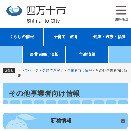
ペ
メ
ー
ニ
ジ
ュ
の
ー
先
を
頭
飛
くらしの情報
子育て・教育
健康・医療・福祉
で
ば
す
し
。
て
事業者向け情報
市政情報
本
文
へ
トップページ
>
分類でさがす
>
事業者向け情報
>
その他事業者向け情
現在地
報
本
文
その他事業者向け情報
新着情報