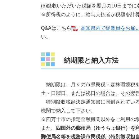
(6)徴収いただいた税額を翌月の10日まで
※所得税のように、給与支払者が税額を計
Q&Aはこちら
高知県内で従業員をお雇いの
い。
納期限と納入方法
納期限は、月々の市県民税・森林環境税を
土・日曜日、または祝日の場合は、その翌
特別徴収税額決定通知書に同封されている
機関で納入して下さい。
※四万十市の指定金融機関以外をご利用の
また、
四国外の郵便局（ゆうちょ銀行）を
郵便局名等を税務課市民税係（特別徴収担