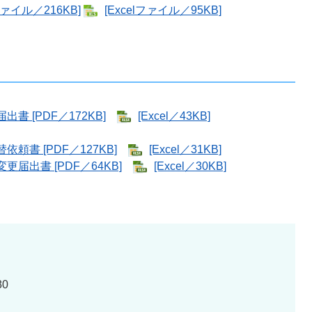
イル／216KB]
[Excelファイル／95KB]
 [PDF／172KB]
[Excel／43KB]
書 [PDF／127KB]
[Excel／31KB]
出書 [PDF／64KB]
[Excel／30KB]
80