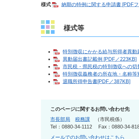
様式
納期の特例に関する申請書 [PDFファ
様式等
特別徴収にかかる給与所得者異動届出書
異動届出書記載例 [PDF／223KB]
市民税・県民税の特別徴収への切替依頼
特別徴収義務者の所在地・名称等変更届
退職所得申告書[PDF／387KB]
このページに関するお問い合わせ先
市長部局
税務課
市民税係
Tel：0880-34-1112
Fax：0880-34-81
メールでのお問い合わせはこちら