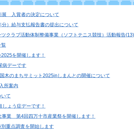
術展 入賞者の決定について
年分）給与支払報告書の提出について
ツクラブ活動体制整備事業（ソフトテニス競技）活動報告(13
一覧
2025を開催します！
糖尿病デーです
全国木のまちサミット2025inしまんとの開催について
入所案内
ついて
骨粗しょう症デーです！
念事業 第4回四万十市産業祭を開催します！
特別重点調査を開始します