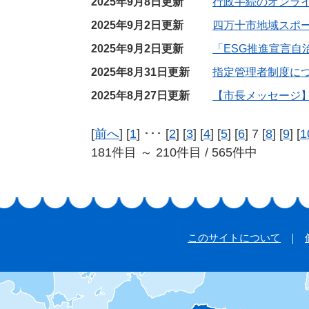
2025年9月8日更新
行政手続のオンラ
2025年9月2日更新
四万十市地域スポー
2025年9月2日更新
「ESG推進宣言自
2025年8月31日更新
指定管理者制度に
2025年8月27日更新
【市長メッセージ】
[
前へ
] [
1
] ･･･ [
2
] [
3
] [
4
] [
5
] [
6
] 7 [
8
] [
9
] [
1
181件目 ～ 210件目 / 565件中
このサイトについて