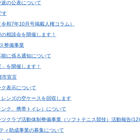
使途の公表について
です
令和7年10月号掲載人権コラム）
継の相談会を開催します！
ス整備事業
不能に係る通知について
室」を開催します！
都市宣言
ーク表示について
トレンズの空ケースを回収します
タンク、携帯トイレ）について
ツクラブ活動体制整備事業（ソフトテニス競技）活動報告(12
ニティ助成事業の募集について