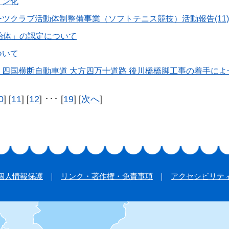
イン化
ツクラブ活動体制整備事業（ソフトテニス競技）活動報告(11
治体」の認定について
ついて
四国横断自動車道 大方四万十道路 後川橋橋脚工事の着手によ
0
] [
11
] [
12
] ･･･ [
19
] [
次へ
]
個人情報保護
リンク・著作権・免責事項
アクセシビリテ