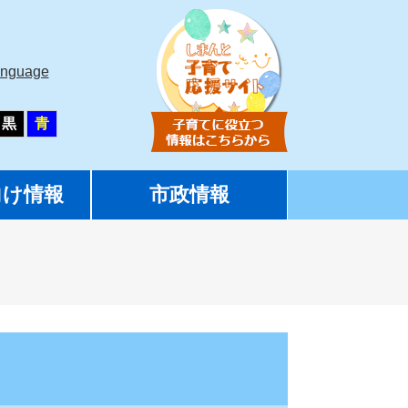
anguage
黒
青
向け情報
市政情報