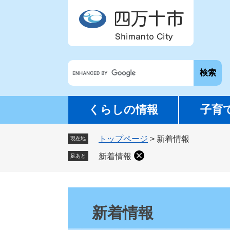
ペ
メ
ー
ニ
ジ
ュ
の
ー
先
を
G
頭
飛
o
で
ば
o
す
し
g
。
て
くらしの情報
子育
l
本
e
文
トップページ
>
新着情報
カ
現在地
へ
ス
新着情報
足あと
タ
ム
検
本
索
文
新着情報