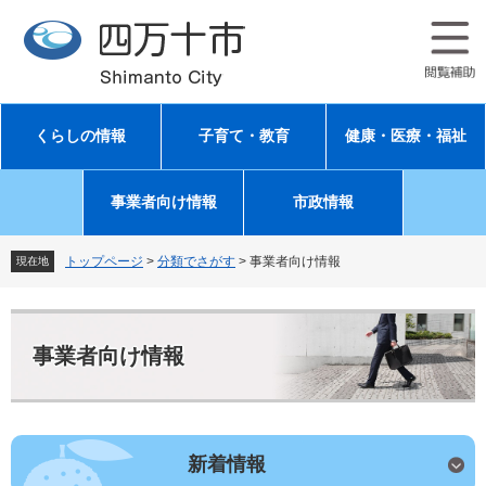
ペ
メ
ー
ニ
ジ
ュ
の
ー
先
を
頭
飛
くらしの情報
子育て・教育
健康・医療・福祉
で
ば
す
し
。
て
事業者向け情報
市政情報
本
文
へ
トップページ
>
分類でさがす
>
事業者向け情報
現在地
本
文
事業者向け情報
新着情報