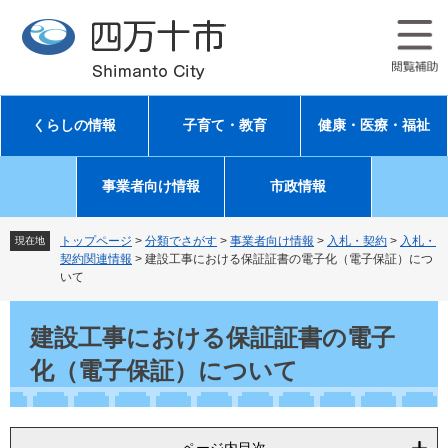
ペ
メ
ー
ニ
ジ
ュ
の
ー
先
を
頭
飛
くらしの情報
子育て・教育
健康・医療・福祉
で
ば
す
し
。
て
事業者向け情報
市政情報
本
文
へ
トップページ
>
分類でさがす
>
事業者向け情報
>
入札・契約
>
入札・
現在地
契約関連情報
>
建設工事における保証証書の電子化（電子保証）につ
いて
本
文
建設工事における保証証書の電子
化（電子保証）について