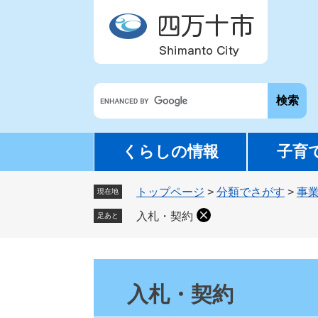
ペ
メ
ー
ニ
ジ
ュ
の
ー
先
を
G
頭
飛
o
で
ば
o
す
し
g
。
て
くらしの情報
子育
l
本
e
文
トップページ
>
分類でさがす
>
事
カ
現在地
へ
ス
入札・契約
足あと
タ
ム
検
本
索
文
入札・契約