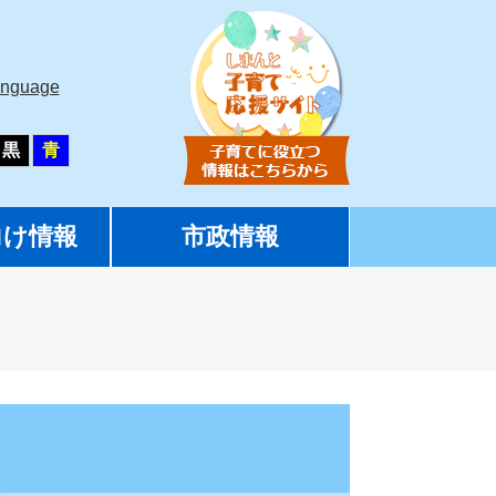
anguage
黒
青
向け情報
市政情報