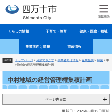
ペ
メ
ー
ニ
ジ
ュ
の
ー
先
を
頭
飛
くらしの情報
子育て・教育
健康・医療・福祉
で
ば
す
し
。
て
事業者向け情報
市政情報
本
文
へ
トップページ
>
分類でさがす
>
事業者向け情報
>
産業振興
>
林業
>
中
現在地
村地域の経営管理権集積計画
本
文
中村地域の経営管理権集積計画
ページ内目次
更新日：2026年3月13日更新