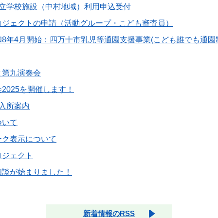
市立学校施設（中村地域）利用申込受付
ロジェクトの申請（活動グループ・こども審査員）
8年4月開始：四万十市乳児等通園支援事業(こども誰でも通園
と第九演奏会
2025を開催します！
入所案内
ついて
ーク表示について
ロジェクト
相談が始まりました！
新着情報のRSS