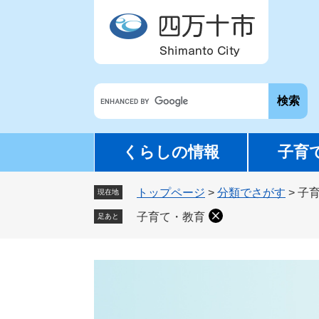
ペ
メ
ー
ニ
ジ
ュ
の
ー
先
を
G
頭
飛
o
で
ば
o
す
し
g
。
て
くらしの情報
子育
l
本
e
文
トップページ
>
分類でさがす
>
子
カ
現在地
へ
ス
子育て・教育
足あと
タ
ム
検
本
索
文