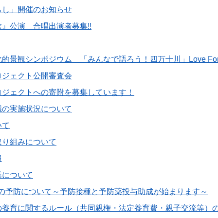
らし」開催のお知らせ
』公演 合唱出演者募集!!
景観シンポジウム 「みんなで語ろう！四万十川」Love For SH
ロジェクト公開審査会
ロジェクトへの寄附を募集しています！
議の実施状況について
いて
取り組みについて
報
業について
症の予防について～予防接種と予防薬投与助成が始まります～
の養育に関するルール（共同親権・法定養育費・親子交流等）