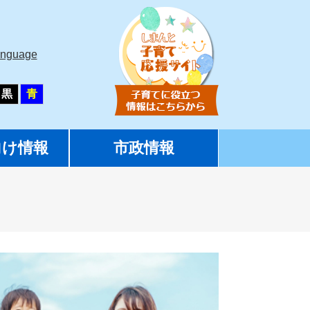
anguage
黒
青
向け情報
市政情報