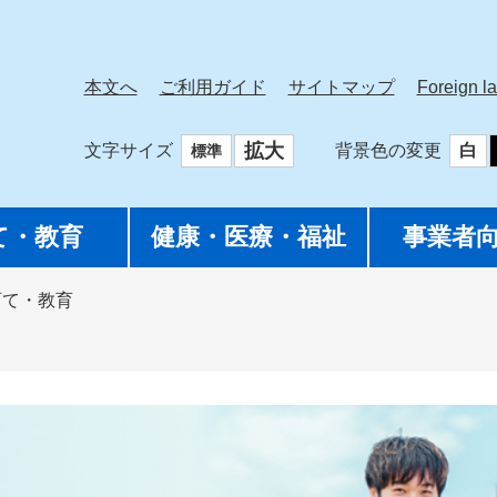
本文へ
ご利用ガイド
サイトマップ
Foreign l
拡大
文字サイズ
背景色の変更
白
標準
て・教育
健康・医療・福祉
事業者
育て・教育