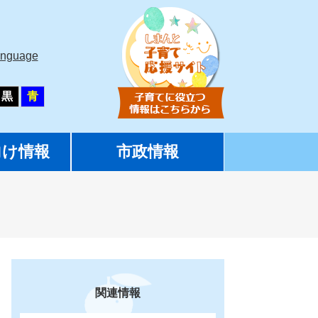
anguage
黒
青
向け情報
市政情報
関連情報