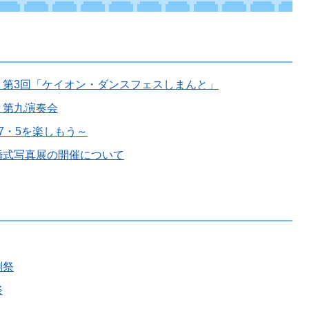
】第3回「ケイオン・ダンスフェスしまんと」
と第九演奏会
7・5を楽しもう～
婚式写真展の開催について
劇祭
祭