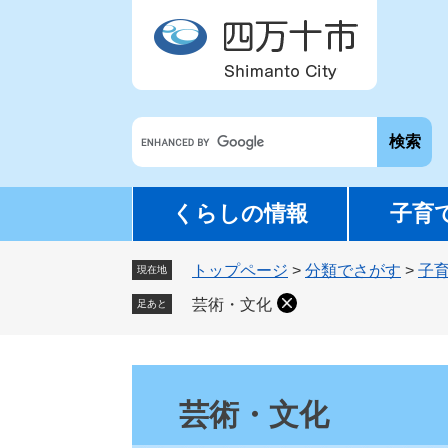
ペ
メ
ー
ニ
ジ
ュ
の
ー
先
を
G
頭
飛
o
で
ば
o
す
し
g
。
て
くらしの情報
子育
l
本
e
文
トップページ
>
分類でさがす
>
子
カ
現在地
へ
ス
芸術・文化
足あと
タ
ム
検
本
索
文
芸術・文化