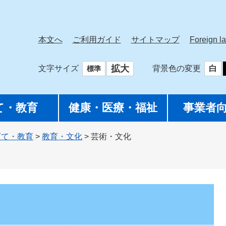
本文へ
ご利用ガイド
サイトマップ
Foreign l
拡大
文字サイズ
背景色の変更
白
標準
て・教育
健康・医療・福祉
事業者
育て・教育
>
教育・文化
>
芸術・文化