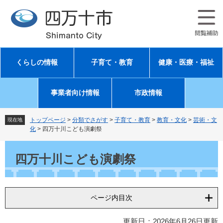
ペ
メ
ー
ニ
ジ
ュ
の
ー
先
を
頭
飛
くらしの情報
子育て・教育
健康・医療・福祉
で
ば
す
し
。
て
事業者向け情報
市政情報
本
文
へ
トップページ
>
分類でさがす
>
子育て・教育
>
教育・文化
>
芸術・文
現在地
化
>
四万十川こども演劇祭
本
文
四万十川こども演劇祭
ページ内目次
更新日：2026年6月26日更新