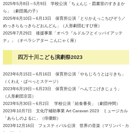
2025年5月8日～5月9日 学校公演「ちぇんじ・図書室のすきまか
ら」（劇団風の子）
2025年6月10日～6月13日 保育所公演「とりかえっこちびぞう／
めっきらもっきらどおんどん」（人形劇団むすび座）
2025年7月29日 後援事業「オペラ『ルドルフとイッパイアッテ
ナ』」（オペラシアター こんにゃく座）
四万十川こども演劇祭2023
2023年6月15日～6月16日 保育所公演「やもじろうとはりきち」
（くわえ・ぱぺっとステージ）
2023年6月19日～6月23日 保育所公演「へんてこげきじょう」
（人形劇団京芸）
2023年5月30日～6月2日 学校公演「給食番長」（劇団仲間）
2023年10月7日 文化庁補助事業 Art Caravan 2023 ミュージカル
「あらしのよるに」（俳優館）
2023年12月16日 フェスティバル公演 世界の音楽（マリンバ・カ