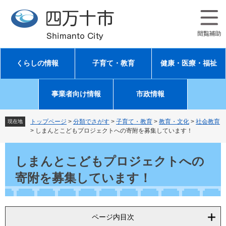
ペ
メ
ー
ニ
ジ
ュ
の
ー
先
を
頭
飛
くらしの情報
子育て・教育
健康・医療・福祉
で
ば
す
し
。
て
事業者向け情報
市政情報
本
文
へ
トップページ
>
分類でさがす
>
子育て・教育
>
教育・文化
>
社会教育
現在地
>
しまんとこどもプロジェクトへの寄附を募集しています！
本
文
しまんとこどもプロジェクトへの
寄附を募集しています！
ページ内目次