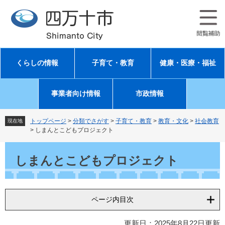
ペ
メ
ー
ニ
ジ
ュ
の
ー
先
を
頭
飛
くらしの情報
子育て・教育
健康・医療・福祉
で
ば
す
し
。
て
事業者向け情報
市政情報
本
文
へ
トップページ
>
分類でさがす
>
子育て・教育
>
教育・文化
>
社会教育
現在地
>
しまんとこどもプロジェクト
本
文
しまんとこどもプロジェクト
ページ内目次
更新日：2025年8月22日更新