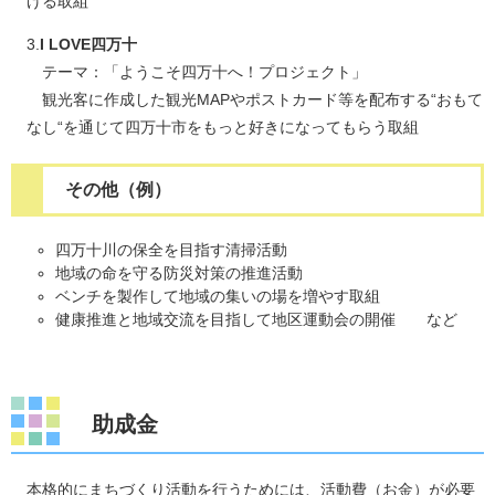
げる取組
3.
I LOVE四万十
テーマ：「ようこそ四万十へ！プロジェクト」
観光客に作成した観光MAPやポストカード等を配布する“おもて
なし“を通じて四万十市をもっと好きになってもらう取組
その他（例）
四万十川の保全を目指す清掃活動
地域の命を守る防災対策の推進活動
ベンチを製作して地域の集いの場を増やす取組
健康推進と地域交流を目指して地区運動会の開催 など
助成金
本格的にまちづくり活動を行うためには、活動費（お金）が必要