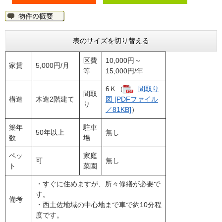
表のサイズを切り替える
区費
10,000円～
家賃
5,000円/月
等
15,000円/年
6Ｋ（
間取り
間取
構造
木造2階建て
図 [PDFファイル
り
／81KB]
）
築年
駐車
50年以上
無し
数
場
ペッ
家庭
可
無し
ト
菜園
・すぐに住めますが、所々修繕が必要で
す。
備考
・西土佐地域の中心地まで車で約10分程
度です。