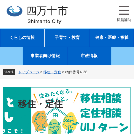
ペ
メ
ー
ニ
ジ
ュ
の
ー
先
を
頭
飛
くらしの情報
子育て・教育
健康・医療・福祉
で
ば
す
し
。
て
事業者向け情報
市政情報
本
文
へ
トップページ
>
移住・定住
>
物件番号Ｎ38
現在地
移住・定住