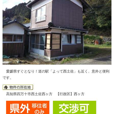
愛媛県すぐとなり！道の駅「よって西土佐」も近く、意外と便利
です。
高知県四万十市西土佐西ヶ方 【行政区】西ヶ方