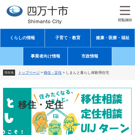
ペ
メ
ー
ニ
ジ
ュ
の
ー
先
を
頭
飛
くらしの情報
子育て・教育
健康・医療・福祉
で
ば
す
し
。
て
事業者向け情報
市政情報
本
文
へ
トップページ
>
移住・定住
>
しまんと暮らし体験用住宅
現在地
移住・定住