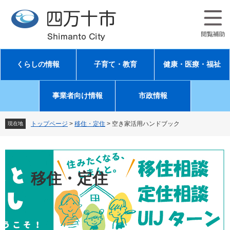
ペ
メ
ー
ニ
ジ
ュ
の
ー
先
を
頭
飛
くらしの情報
子育て・教育
健康・医療・福祉
で
ば
す
し
。
て
事業者向け情報
市政情報
本
文
へ
トップページ
>
移住・定住
>
空き家活用ハンドブック
現在地
移住・定住