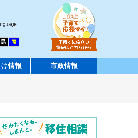
anguage
黒
青
向け情報
市政情報