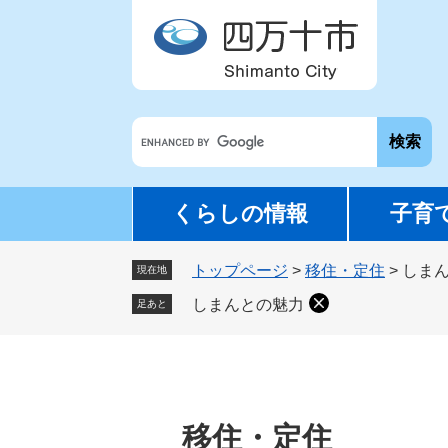
ペ
メ
ー
ニ
ジ
ュ
の
ー
先
を
G
頭
飛
o
で
ば
o
す
し
g
。
て
くらしの情報
子育
l
本
e
文
トップページ
>
移住・定住
>
しま
カ
現在地
へ
ス
しまんとの魅力
足あと
タ
ム
検
索
移住・定住