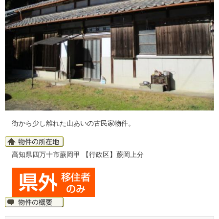
街から少し離れた山あいの古民家物件。
高知県四万十市蕨岡甲 【行政区】蕨岡上分
​