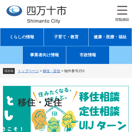
ペ
メ
ー
ニ
ジ
ュ
の
ー
先
を
頭
飛
くらしの情報
子育て・教育
健康・医療・福祉
で
ば
す
し
。
て
事業者向け情報
市政情報
本
文
へ
トップページ
>
移住・定住
>
物件番号253
現在地
移住・定住