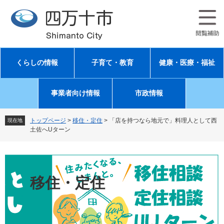
ペ
メ
ー
ニ
ジ
ュ
の
ー
先
を
頭
飛
くらしの情報
子育て・教育
健康・医療・福祉
で
ば
す
し
。
て
事業者向け情報
市政情報
本
文
へ
トップページ
>
移住・定住
>
「店を持つなら地元で」料理人として西
現在地
土佐へUターン
移住・定住