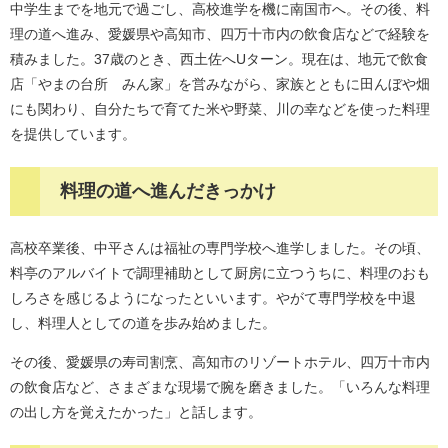
中学生までを地元で過ごし、高校進学を機に南国市へ。その後、料
理の道へ進み、愛媛県や高知市、四万十市内の飲食店などで経験を
積みました。37歳のとき、西土佐へUターン。現在は、地元で飲食
店「やまの台所 みん家」を営みながら、家族とともに田んぼや畑
にも関わり、自分たちで育てた米や野菜、川の幸などを使った料理
を提供しています。
料理の道へ進んだきっかけ
高校卒業後、中平さんは福祉の専門学校へ進学しました。その頃、
料亭のアルバイトで調理補助として厨房に立つうちに、料理のおも
しろさを感じるようになったといいます。やがて専門学校を中退
し、料理人としての道を歩み始めました。
その後、愛媛県の寿司割烹、高知市のリゾートホテル、四万十市内
の飲食店など、さまざまな現場で腕を磨きました。「いろんな料理
の出し方を覚えたかった」と話します。