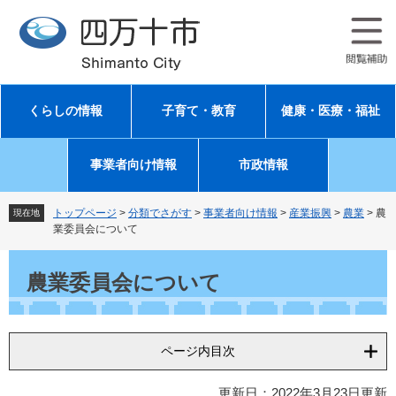
ペ
メ
ー
ニ
ジ
ュ
の
ー
先
を
頭
飛
くらしの情報
子育て・教育
健康・医療・福祉
で
ば
す
し
。
て
事業者向け情報
市政情報
本
文
へ
トップページ
>
分類でさがす
>
事業者向け情報
>
産業振興
>
農業
>
農
現在地
業委員会について
本
文
農業委員会について
ページ内目次
更新日：2022年3月23日更新