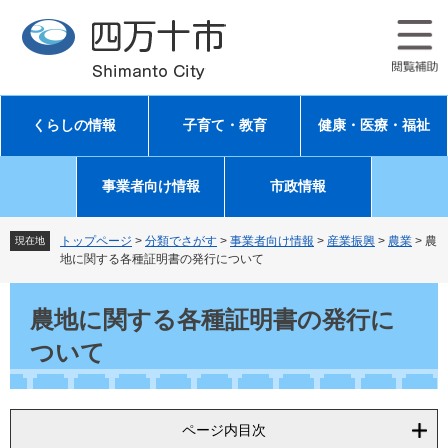
ペ
メ
ー
ニ
ジ
ュ
の
ー
先
を
頭
飛
くらしの情報
子育て・教育
健康・医療・福祉
で
ば
す
し
。
て
事業者向け情報
市政情報
本
文
へ
トップページ
>
分類でさがす
>
事業者向け情報
>
産業振興
>
農業
>
農
現在地
地に関する各種証明書の発行について
本
文
農地に関する各種証明書の発行に
ついて
ページ内目次