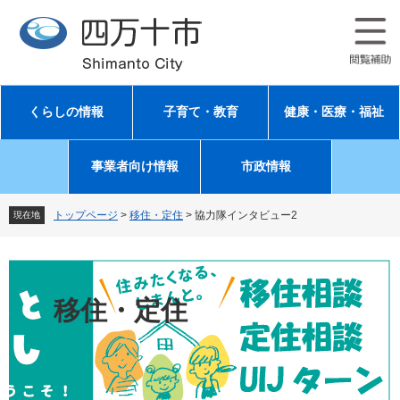
ペ
メ
ー
ニ
ジ
ュ
の
ー
先
を
頭
飛
くらしの情報
子育て・教育
健康・医療・福祉
で
ば
す
し
。
て
事業者向け情報
市政情報
本
文
へ
トップページ
>
移住・定住
>
協力隊インタビュー2
現在地
移住・定住