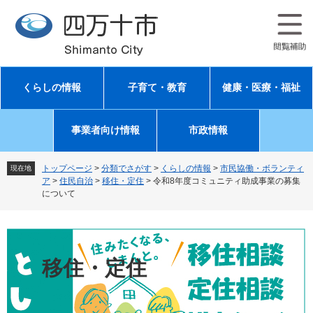
ペ
メ
ー
ニ
ジ
ュ
の
ー
先
を
頭
飛
くらしの情報
子育て・教育
健康・医療・福祉
で
ば
す
し
。
て
事業者向け情報
市政情報
本
文
へ
トップページ
>
分類でさがす
>
くらしの情報
>
市民協働・ボランティ
現在地
ア
>
住民自治
>
移住・定住
>
令和8年度コミュニティ助成事業の募集
について
移住・定住