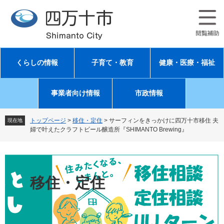
ペ
メ
ー
ニ
ジ
ュ
の
ー
先
を
頭
飛
くらしの情報
子育て・教育
健康・医療・福祉
で
ば
す
し
。
て
事業者向け情報
市政情報
本
文
へ
トップページ
>
移住・定住
>
サーフィンをきっかけに四万十市移住 夫
現在地
婦で叶えたクラフトビール醸造所『SHIMANTO Brewing』
移住・定住