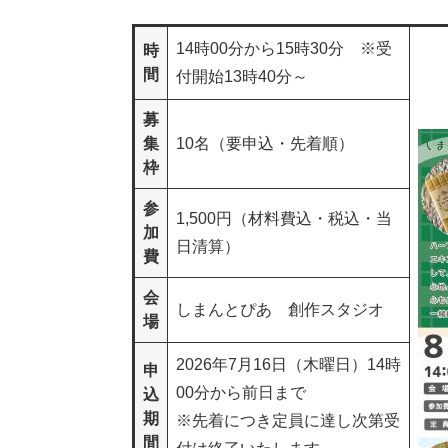
14時00分から15時30分 ※受
時
間
付開始13時40分～
募
集
10名（要申込・先着順）
枠
参
1,500円（材料費込・税込・当
加
日清算）
費
会
しまんとぴあ 創作スタジオ
場
2026年7月16日（木曜日）14時
申
00分から前日まで
込
期
​※先着につき定員に達し次第受
間