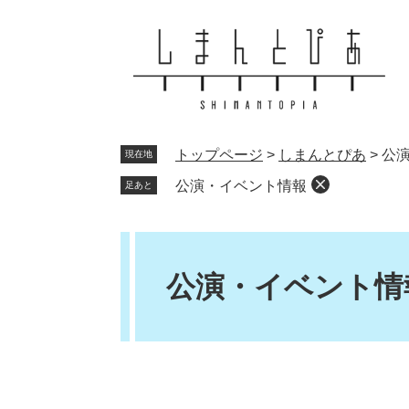
ペ
メ
ー
ニ
ジ
ュ
の
ー
先
を
頭
飛
で
ば
トップページ
>
しまんとぴあ
>
公
現在地
す
し
。
て
公演・イベント情報
足あと
本
文
本
へ
文
公演・イベント情