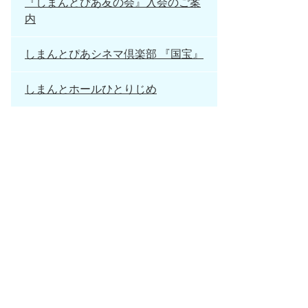
『しまんとぴあ友の会』入会のご案
内
しまんとぴあシネマ倶楽部 『国宝』
しまんとホールひとりじめ