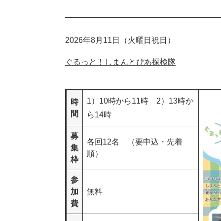
2026年8月11日（火曜日祝日）
ぐるっと
！しまんとぴあ探検隊​
1）10時から11時 2）13時か
時
間
ら14時
募
各回12名 （要申込・先着
集
順）
枠
参
加
無料
費