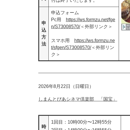
付は終了いたします。
申込フォーム
Pc用
https://ws.formzu.net/fge
申
n/S73008570/
＜外部リンク＞
込
方
スマホ用
https://ws.formzu.ne
法
t/sfgen/S73008570/
＜外部リン
ク＞
2026年8月22日（日曜日）
しまんとぴあシネマ倶楽部 「国宝」
1回目：10時00分〜12時55分
時