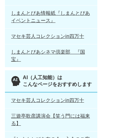
しまんとぴあ情報紙『しまんとぴあ
イベントニュース』
マセキ芸人コレクションin四万十
しまんとぴあシネマ倶楽部 『国
宝』
AI（人工知能）は
こんなページをおすすめします
マセキ芸人コレクションin四万十
三遊亭歌彦講演会【笑う門には福来
る】