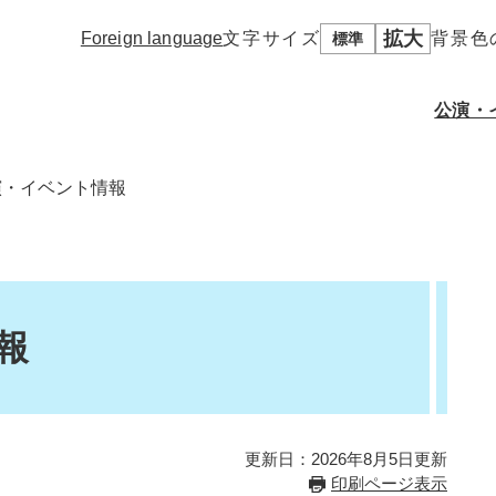
拡大
Foreign language
文字サイズ
背景色
標準
公演・
演・イベント情報
施設概要
使用申込について
フロアマップ
使用にあたってのお願
しまんとホ
施設使用料
い
その他諸室・貸スペー
ス
資料ダウンロード
報
更新日：2026年8月5日更新
印刷ページ表示