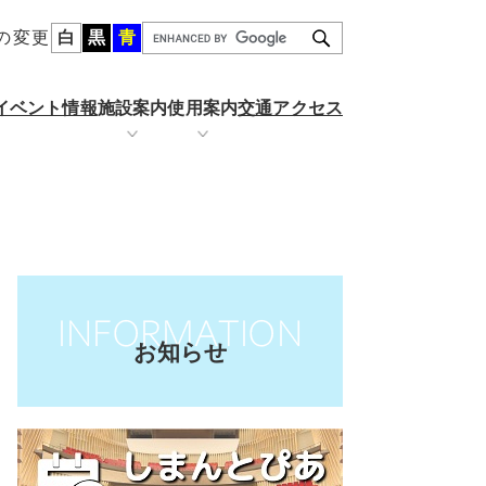
の変更
白
黒
青
G
o
o
イベント情報
施設案内
使用案内
交通アクセス
g
l
e
カ
ール
金
りぐるホール
施設の空き状況
ス
タ
ム
検
索
お知らせ