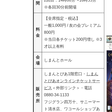
2回目：14時00分〜16時55分
間
※各回30分前開場
【全席指定・税込】
一般1,000円 / 友の会プレミアム
料
800円
金
※当日各チケット200円増し ※3
才以上有料
会
しまんとホール
場
しまんとぴあ1階窓口・
しまん
とぴあオンラインチケットサー
ビス
＜外部リンク＞
・電話
販
売
0880-34-1133
所
フジグラン四万十、サニーマー
ト清水店、ワコールショップあ