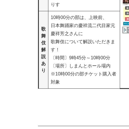
りす
10時00分の部は、上映前、
日本舞踊家の慶祥流二代目家元
歌
慶祥芳之さんに
舞
歌舞伎について解説いただきま
伎
解
す！
説
〔時間〕9時45分～10時00分
あ
〔場所〕しまんとホール場内
り
※10時00分の部チケット購入者
対象