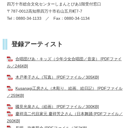
四万十市総合文化センターしまんとぴあ1階受付窓口
​〒787-0012高知県四万十市右山五月町7-7
Tel：0880-34-1133 ／ Fax：0880-34-1134
登録アーティスト
合唱団ぴあ・キッズ（少年少女合唱団／音楽） [PDFファイ
ル／246KB]
木戸孝子さん（写真） [PDFファイル／305KB]
Kusanagi工房さん（木彫り、絵画、絵日記） [PDFファイル
／259KB]
國見光泉さん（絵画） [PDFファイル／300KB]
慶祥流二代目家元 慶祥芳之さん（日本舞踊 [PDFファイル／
260KB]
長唄 弥寿菊会 [PDFファイル／252KB]