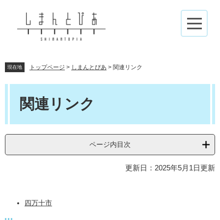
ペ
メ
ー
ニ
ジ
ュ
メ
の
ー
ニ
先
を
ュ
頭
飛
ー
で
ば
トップページ
>
しまんとぴあ
>
関連リンク
現在地
す
し
。
て
本
本
文
関連リンク
文
へ
ページ内目次
更新日：2025年5月1日更新
四万十市