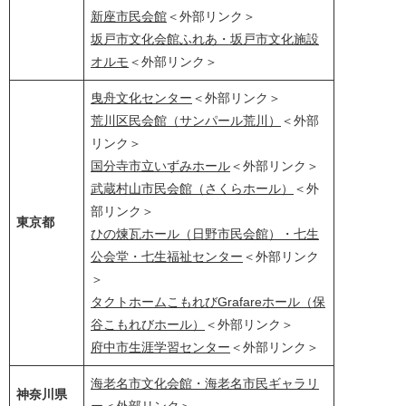
新座市民会館
＜外部リンク＞
坂戸市文化会館ふれあ・坂戸市文化施設
オルモ
＜外部リンク＞
曳舟文化センター
＜外部リンク＞
荒川区民会館（サンパール荒川）
＜外部
リンク＞
国分寺市立いずみホール
＜外部リンク＞
武蔵村山市民会館（さくらホール）
＜外
部リンク＞
東京都
ひの煉瓦ホール（日野市民会館）・七生
公会堂・七生福祉センター
＜外部リンク
＞
タクトホームこもれびGrafareホール（保
谷こもれびホール）
＜外部リンク＞
府中市生涯学習センター
＜外部リンク＞
海老名市文化会館・海老名市民ギャラリ
神奈川県
ー
＜外部リンク＞