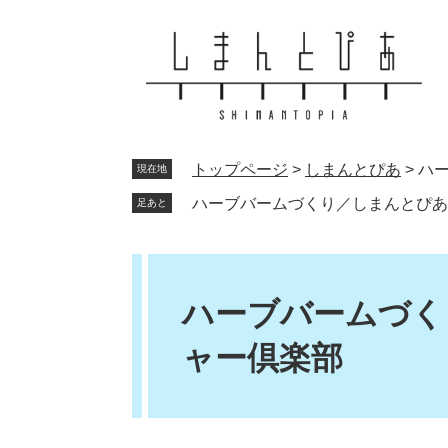
ペ
メ
ー
ニ
ジ
ュ
の
ー
先
を
頭
飛
で
ば
トップページ
>
しまんとぴあ
>
ハ
現在地
す
し
。
て
ハーブバームづくり／しまんとぴあ
足あと
本
文
本
へ
文
ハーブバームづく
ャー倶楽部