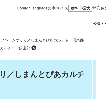
拡大
Foreign language
文字サイズ
背景色
標準
公演・
ーブバームづくり／しまんとぴあカルチャー倶楽部
カルチャー倶楽部
施設概要
使用申込について
フロアマップ
使用にあたってのお願
しまんとホ
施設使用料
い
その他諸室・貸スペー
ス
資料ダウンロード
り／しまんとぴあカルチ