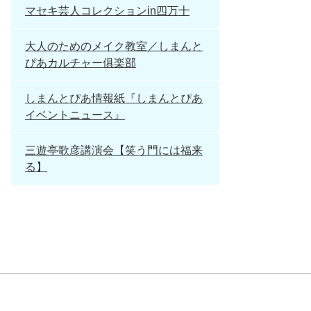
マセキ芸人コレクションin四万十
大人のためのメイク教室／しまんと
ぴあカルチャー俱楽部
しまんとぴあ情報紙『しまんとぴあ
イベントニュース』
三遊亭歌彦講演会【笑う門には福来
る】