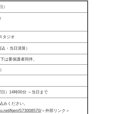
曜日）
分
スタジオ
・税込・当日清算）
以下は要保護者同伴。
順）
木曜日）14時00分 ～当日まで
込みください。
mzu.net/fgen/S73008570/
＜外部リンク＞