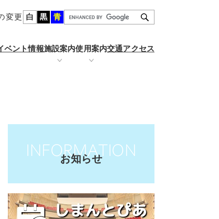
の変更
白
黒
青
G
o
o
イベント情報
施設案内
使用案内
交通アクセス
g
l
e
カ
ール
金
りぐるホール
施設の空き状況
ス
タ
ム
検
索
お知らせ