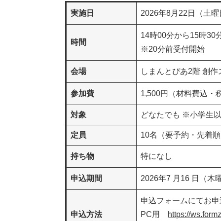
実施日
2026年8月22日（土
14時00分から15時30
時間
※20分前受付開始
会場
しまんとぴあ2階 創作
参加費
1,500円（材料費込
対象
どなたでも ※小学生
定員​
10名（要予約・先着
持ち物
特になし
申込期間
2026年7 月16 日（
申込フォームにてお申
申込方法
PC用
https://ws.for